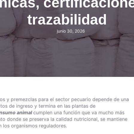
nicas, certificacion
trazabilidad
junio 30, 2026
os y premezclas para el sector pecuario depende de una
os de ingreso y termina en las plantas de
onsumo animal
cumplen una función que va mucho más
nto donde se preserva la calidad nutricional, se mantiene
en los organismos reguladores.