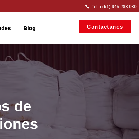
Tel: (+51) 945 263 030
Contáctanos
edes
Blog
s de
iones