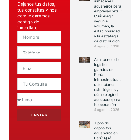
almacenes
Dejanos tus datos,
aduaneros para
tus consultas y nos
empresas retail:
comunicaremos
Cuál elegir
según el
contigo de
volumen, la
inmediato.
estacionalidad
y la estrategia
de distribución
4 agosto, 2026
Almacenes de
logistica
grandes en
Perú:
Infraestructura,
ubicaciones
estratégicas y
cómo elegir el
adecuado para
tu operación
4 agosto, 2026
ENVIAR
Tipos de
depósitos
aduaneros en
Perú: Qué