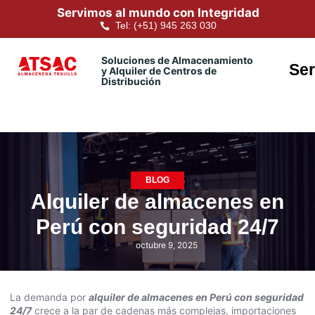
Servimos al mundo con Integridad
Tel: (+51) 945 263 030
Soluciones de Almacenamiento
Ser
y Alquiler de Centros de
Distribución
BLOG
Alquiler de almacenes en
Perú con seguridad 24/7
octubre 9, 2025
La demanda por
alquiler de almacenes en Perú con seguridad
24/7
crece a la par de cadenas más complejas, importaciones