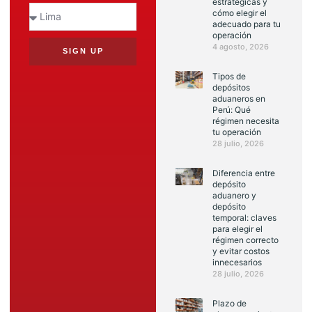
estratégicas y
cómo elegir el
adecuado para tu
operación
4 agosto, 2026
SIGN UP
Tipos de
depósitos
aduaneros en
Perú: Qué
régimen necesita
tu operación
28 julio, 2026
Diferencia entre
depósito
aduanero y
depósito
temporal: claves
para elegir el
régimen correcto
y evitar costos
innecesarios
28 julio, 2026
Plazo de