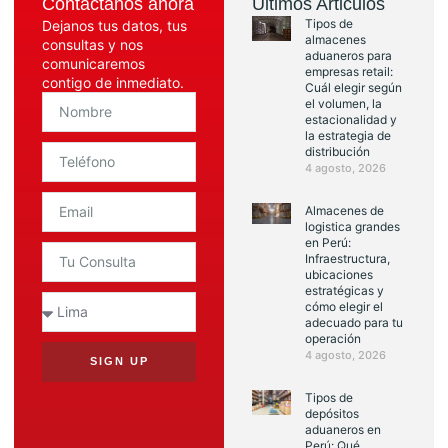
Contáctanos ahora
Últimos Articulos
Tipos de
Dejanos tus datos, tus
almacenes
consultas y nos
aduaneros para
comunicaremos
empresas retail:
contigo de inmediato.
Cuál elegir según
el volumen, la
estacionalidad y
la estrategia de
distribución
4 agosto, 2026
Almacenes de
logistica grandes
en Perú:
Infraestructura,
ubicaciones
estratégicas y
cómo elegir el
adecuado para tu
operación
4 agosto, 2026
SIGN UP
Tipos de
depósitos
aduaneros en
Perú: Qué