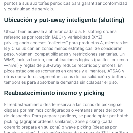
puntos a sus auditorías periódicas para garantizar conformidad
y continuidad de servicio.
Ubicación y put-away inteligente (slotting)
Ubicar bien equivale a ahorrar cada día. El slotting ordena
referencias por rotación (ABC) y variabilidad (XYZ),
privilegiando accesos “calientes” para productos A, mientras los
B y C se ubican en zonas menos estratégicas. Se consideran
peso, volumen, compatibilidades y restricciones sanitarias. Un
WMS, incluso básico, con ubicaciones lógicas (pasillo—columna
—nivel) y reglas de put-away reduce recorridos y errores. En
picos estacionales (comunes en granos y alimentos), ATSAC y
otros operadores segmentan zonas de consolidación y buffers
temporales para absorber la demanda sin colapsar el piso.
Reabastecimiento interno y picking
El reabastecimiento desde reserva a las zonas de picking se
dispara por mínimos configurados o ventanas antes del corte
de despacho. Para preparar pedidos, se puede optar por batch
picking (agrupar órdenes similares), zone picking (cada
operario prepara en su zona) o wave picking (oleadas por
horarios o rutas). La elección depende de mezcla SKU, perfil de