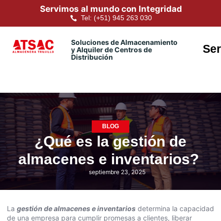
Servimos al mundo con Integridad
Tel: (+51) 945 263 030
Soluciones de Almacenamiento
Ser
y Alquiler de Centros de
Distribución
BLOG
¿Qué es la gestión de
almacenes e inventarios?
septiembre 23, 2025
La
gestión de almacenes e inventarios
determina la capacidad
de una empresa para cumplir promesas a clientes, liberar