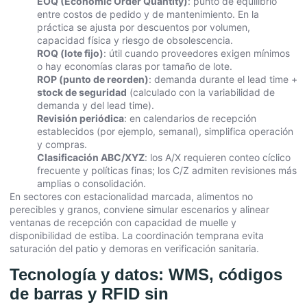
EOQ (Economic Order Quantity)
: punto de equilibrio
entre costos de pedido y de mantenimiento. En la
práctica se ajusta por descuentos por volumen,
capacidad física y riesgo de obsolescencia.
ROQ (lote fijo)
: útil cuando proveedores exigen mínimos
o hay economías claras por tamaño de lote.
ROP (punto de reorden)
: demanda durante el lead time +
stock de seguridad
(calculado con la variabilidad de
demanda y del lead time).
Revisión periódica
: en calendarios de recepción
establecidos (por ejemplo, semanal), simplifica operación
y compras.
Clasificación ABC/XYZ
: los A/X requieren conteo cíclico
frecuente y políticas finas; los C/Z admiten revisiones más
amplias o consolidación.
En sectores con estacionalidad marcada, alimentos no
perecibles y granos, conviene simular escenarios y alinear
ventanas de recepción con capacidad de muelle y
disponibilidad de estiba. La coordinación temprana evita
saturación del patio y demoras en verificación sanitaria.
Tecnología y datos: WMS, códigos
de barras y RFID sin