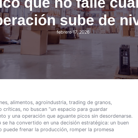
tico que no falle cua
eración sube de ni
febrero 17, 2026
s, alimentos, agroindustria, trading de granos,
 críticas, no buscan “un espacio para guardar
nto y una operación que aguante picos sin desordenarse.
s
se ha convertido en una decisión estratégica: un buen
o puede frenar la producción, romper la promesa