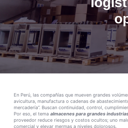
logís
op
En Perú, las compañías que mueven grandes volúmene
avicultura, manufactura o cadenas de abastecimiento
mercadería”. Buscan continuidad, control, cumplimie
Por eso, el tema
almacenes para grandes industria
proveedor reduce riesgos y costos ocultos; uno mal
comercial y elevar mermas a niveles dolorosos.