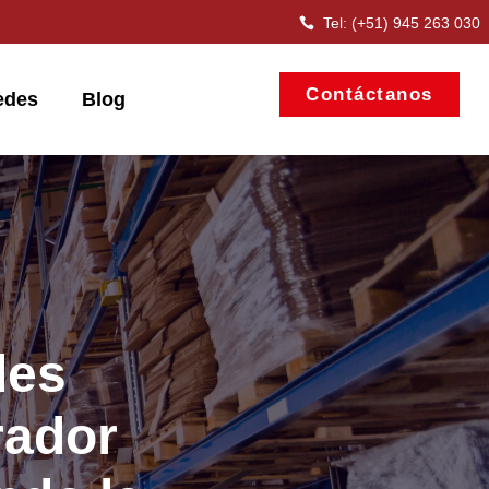
Tel: (+51) 945 263 030
Contáctanos
edes
Blog
des
rador