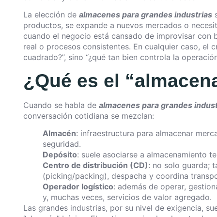
La elección de
almacenes para grandes industrias
s
productos, se expande a nuevos mercados o necesita
cuando el negocio está cansado de improvisar con b
real o procesos consistentes. En cualquier caso, el 
cuadrado?”, sino “¿qué tan bien controla la operaci
¿Qué es el “almacena
Cuando se habla de
almacenes para grandes indust
conversación cotidiana se mezclan:
Almacén
: infraestructura para almacenar merc
seguridad.
Depósito
: suele asociarse a almacenamiento t
Centro de distribución (CD)
: no solo guarda; 
(picking/packing), despacha y coordina transpo
Operador logístico
: además de operar, gestiona
y, muchas veces, servicios de valor agregado.
Las grandes industrias, por su nivel de exigencia, su