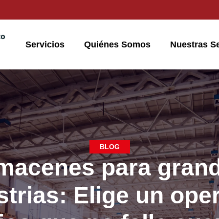
to
Servicios
Quiénes Somos
Nuestras S
BLOG
macenes para gran
strias: Elige un ope