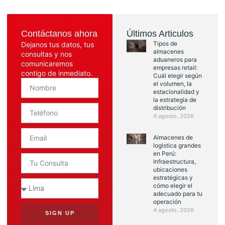
Contáctanos ahora
Últimos Articulos
Tipos de
Dejanos tus datos, tus
almacenes
consultas y nos
aduaneros para
comunicaremos
empresas retail:
contigo de inmediato.
Cuál elegir según
el volumen, la
estacionalidad y
la estrategia de
distribución
4 agosto, 2026
Almacenes de
logistica grandes
en Perú:
Infraestructura,
ubicaciones
estratégicas y
cómo elegir el
adecuado para tu
operación
4 agosto, 2026
SIGN UP