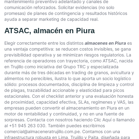
mantenimiento preventivo adelantado y canales de
comunicación reforzados. Solicitar evidencias (no solo
promesas) de planes de contingencia y resultados históricos
ayuda a separar marketing de capacidad real.
ATSAC, almacén en Piura
Elegir correctamente entre los distintos
almacenes en Piura
es
una ventaja competitiva: se reducen costos invisibles, se gana
previsibilidad operativa y se minimizan riesgos regulatorios. La
referencia de operadores con trayectoria, como ATSAC, nacida
en Trujillo como iniciativa del Grupo TRC y especializada
durante más de tres décadas en trading de granos, avicultura y
alimentos no perecibles, ilustra lo que aporta un socio logístico
sólido: procesos documentados, disciplina de limpieza y control
de plagas, trazabilidad accionable y elasticidad para picos
estacionales. Con el checklist anterior y una evaluación honesta
de proximidad, capacidad efectiva, SLAs, regímenes y VAS, las
empresas pueden convertir el almacenamiento en Piura en un
motor de rentabilidad y continuidad, y no en una fuente de
sorpresas. Contacta con nosotros haciendo
Clic Aquí
o llamando
al +51 945 263 030. También puedes escribirnos
comercial@almaceneratrujillo.com.pe. Contamos con una
infraestructura robusta en Lima, Trujillo y Paita, diseñada para