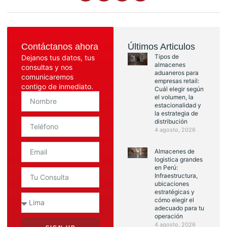
Contáctanos ahora
Últimos Articulos
Tipos de
Dejanos tus datos, tus
almacenes
consultas y nos
aduaneros para
comunicaremos
empresas retail:
contigo de inmediato.
Cuál elegir según
el volumen, la
estacionalidad y
la estrategia de
distribución
4 agosto, 2026
Almacenes de
logistica grandes
en Perú:
Infraestructura,
ubicaciones
estratégicas y
cómo elegir el
adecuado para tu
operación
4 agosto, 2026