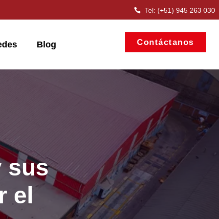
Tel: (+51) 945 263 030
Contáctanos
edes
Blog
 sus
 el