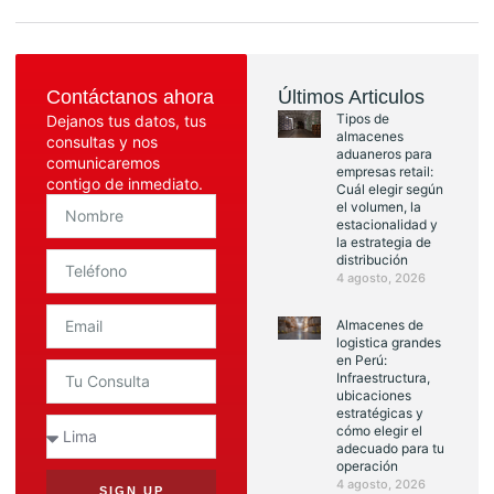
Contáctanos ahora
Últimos Articulos
Tipos de
Dejanos tus datos, tus
almacenes
consultas y nos
aduaneros para
comunicaremos
empresas retail:
contigo de inmediato.
Cuál elegir según
el volumen, la
estacionalidad y
la estrategia de
distribución
4 agosto, 2026
Almacenes de
logistica grandes
en Perú:
Infraestructura,
ubicaciones
estratégicas y
cómo elegir el
adecuado para tu
operación
4 agosto, 2026
SIGN UP